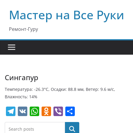
Перейти
Мастер на Все Руки
к
содержимому
Ремонт-Гуру
Сингапур
Температура: -26.3°C, Осадки: 88.8 мм, Ветер: 9.6 м/с,
Влажность: 14%
T
V
W
O
Vi
О
el
K
h
d
b
т
e
at
n
er
п
Поиск