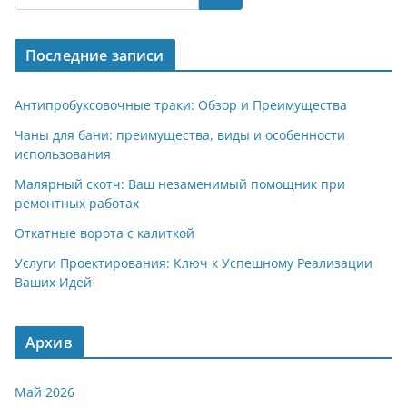
gr
s
o
р
a
A
kl
а
Последние записи
m
p
a
в
p
ss
и
Антипробуксовочные траки: Обзор и Преимущества
ni
т
Чаны для бани: преимущества, виды и особенности
использования
ki
ь
Малярный скотч: Ваш незаменимый помощник при
ремонтных работах
Откатные ворота с калиткой
Услуги Проектирования: Ключ к Успешному Реализации
Ваших Идей
Архив
Май 2026