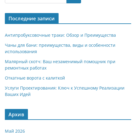
gr
s
o
р
a
A
kl
а
Последние записи
m
p
a
в
p
ss
и
Антипробуксовочные траки: Обзор и Преимущества
ni
т
Чаны для бани: преимущества, виды и особенности
использования
ki
ь
Малярный скотч: Ваш незаменимый помощник при
ремонтных работах
Откатные ворота с калиткой
Услуги Проектирования: Ключ к Успешному Реализации
Ваших Идей
Архив
Май 2026