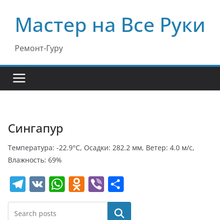
Перейти
Мастер на Все Руки
к
содержимому
Ремонт-Гуру
Сингапур
Температура: -22.9°C, Осадки: 282.2 мм, Ветер: 4.0 м/с,
Влажность: 69%
T
V
W
O
Vi
О
el
K
h
d
b
т
e
at
n
er
п
Поиск