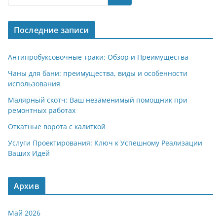
gr
s
o
р
a
A
kl
а
Последние записи
m
p
a
в
p
ss
и
Антипробуксовочные траки: Обзор и Преимущества
ni
т
Чаны для бани: преимущества, виды и особенности
использования
ki
ь
Малярный скотч: Ваш незаменимый помощник при
ремонтных работах
Откатные ворота с калиткой
Услуги Проектирования: Ключ к Успешному Реализации
Ваших Идей
Архив
Май 2026