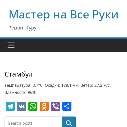
Перейти
Мастер на Все Руки
к
содержимому
Ремонт-Гуру
Стамбул
Температура: 3.7°C, Осадки: 188.1 мм, Ветер: 27.2 м/с,
Влажность: 96%
T
V
W
O
Vi
О
el
K
h
d
b
т
e
at
n
er
п
Поиск