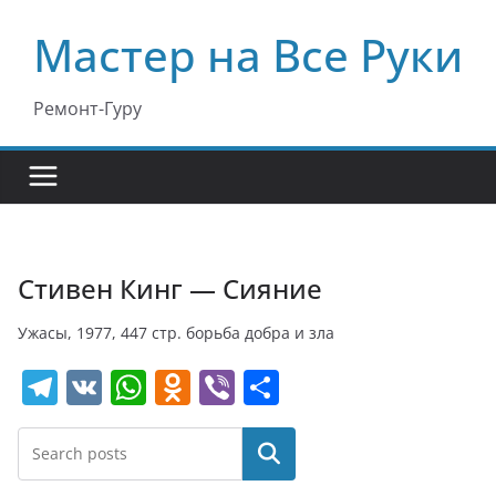
Перейти
Мастер на Все Руки
к
содержимому
Ремонт-Гуру
Стивен Кинг — Сияние
Ужасы, 1977, 447 стр. борьба добра и зла
T
V
W
O
Vi
О
el
K
h
d
b
т
e
at
n
er
п
Поиск
gr
s
o
р