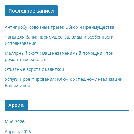
a
A
kl
а
Последние записи
m
p
a
в
p
ss
и
Антипробуксовочные траки: Обзор и Преимущества
ni
т
Чаны для бани: преимущества, виды и особенности
использования
ki
ь
Малярный скотч: Ваш незаменимый помощник при
ремонтных работах
Откатные ворота с калиткой
Услуги Проектирования: Ключ к Успешному Реализации
Ваших Идей
Архив
Май 2026
Апрель 2026