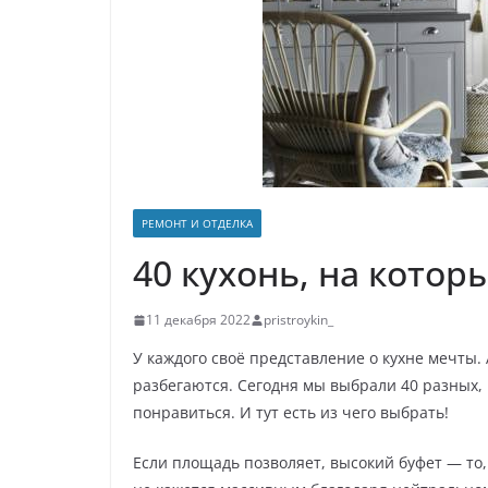
р
p
a
а
s
в
s
и
n
т
i
ь
k
РЕМОНТ И ОТДЕЛКА
i
40 кухонь, на котор
11 декабря 2022
pristroykin_
У каждого своё представление о кухне мечты. 
разбегаются. Сегодня мы выбрали 40 разных, 
понравиться. И тут есть из чего выбрать!
Если площадь позволяет, высокий буфет —
то