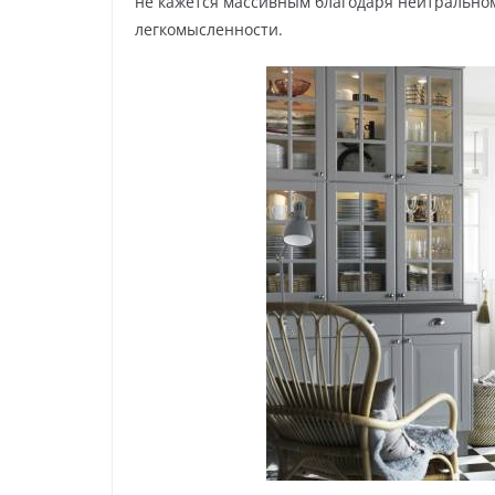
не кажется массивным благодаря нейтральном
легкомысленности.