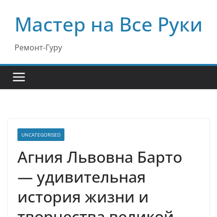
Перейти
Мастер на Все Руки
к
содержимому
Ремонт-Гуру
UNCATEGORISED
Агния Львовна Барто
— удивительная
история жизни и
творчества великой