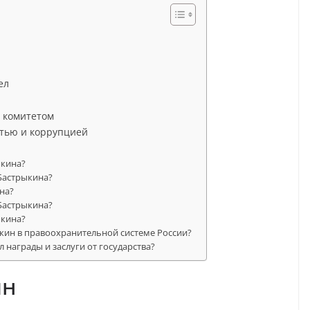
ел
 комитетом
стью и коррупцией
ыкина?
 Бастрыкина?
на?
 Бастрыкина?
ыкина?
кин в правоохранительной системе России?
награды и заслуги от государства?
ин