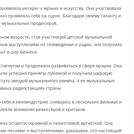
проявляла интерес к музыке и искусству. Она участвовала
но проявляла себя на сцене. Благодаря своему таланту и
е музыкальных продюсеров.
юном возрасте, став участницей детской музыкальной
ным выступлениям на телевидении и радио, она получила
ыт в шоу-бизнесе.
стигнутом и продолжала развиваться в сфере музыки. Она
 были успешно приняты публикой и получили широкую
 стать звездой музыкального олимпа, а ее музыкальные
авных радиостанциях страны.
 себя в киноиндустрии, снявшись в нескольких фильмах и
влекли внимание режиссеров и критиков.
лена остается скромной и талантливой артисткой. Она
ыми песнями и выступлениями, доказывая, что настоящий