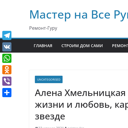
Перейти
Мастер на Все Ру
к
содержимому
Ремонт-Гуру
T
ГЛАВНАЯ
СТРОИМ ДОМ САМИ
РЕМОНТ
e
V
l
K
W
e
h
O
UNCATEGORISED
g
a
d
Алена Хмельницкая
r
V
t
n
a
i
жизни и любовь, кар
О
s
o
m
b
т
звезде
A
k
e
п
p
l
r