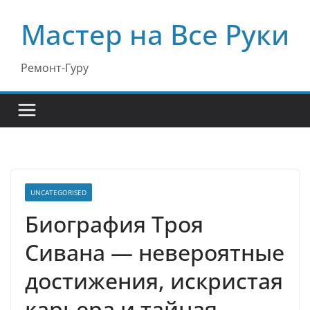
Перейти
Мастер на Все Руки
к
содержимому
Ремонт-Гуру
UNCATEGORISED
Биография Троя
Сивана — невероятные
достижения, искристая
карьера и тайная