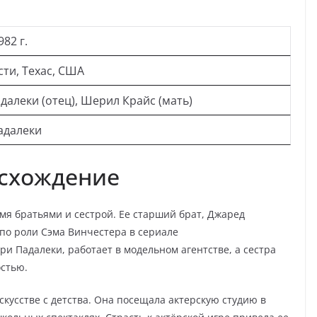
82 г.
ти, Техас, США
алеки (отец), Шерил Крайс (мать)
адалеки
исхождение
мя братьями и сестрой. Ее старший брат, Джаред
 по роли Сэма Винчестера в сериале
и Падалеки, работает в модельном агентстве, а сестра
остью.
кусстве с детства. Она посещала актерскую студию в