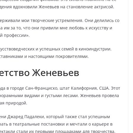
дения вдохновили Женевьев на становление актрисой.
ерживали мои творческие устремления. Они делились со
 им за то, что они привили мне любовь к искусству и
ей профессии».
кусствоведческих и успешных семей в киноиндустрии.
ставниками и настоящими покровителями.
етство Женевьев
ода в городе Сан-Франциско, штат Калифорния, США. Этот
анорамными видами и густыми лесами. Женевьев провела
ная природой.
ени Джаред Падалеки, который также стал успешным
рать в театральные постановки и мечтали о карьере в
ектакли стали их первыми площадками для творчества.