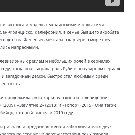
кая актриса и модель с украинскими и польскими
в Сан-Франциско, Калифорния, в семье бывшего акробата
го детства Женевьев мечтала о карьере в мире шоу-
зались напрасными.
елевизионных реклам и небольших ролей в сериалах.
году, когда она сыграла роль Руби в популярном сериале
й и загадочный демон, быстро стал любимым среди
вестность.
ки продолжила свою карьеру в кино и телевидении,
(2009), «Заклятие 2» (2013) и «Топор» (2015). Она также
бийц», который вышел в 2019 году.
ктриса, но и преданная жена и заботливая мать двух
о коллегу по сериалу «Сверхъестественное» Джареда