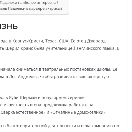
 Падалеки наиболее интересны?
ьев Падалеки в карьере актрисы?
изнь
ода в Корпус-Кристи, Техас, США. Ее отец Джерард
ать Шерил Крайс была учительницей английского языка. В
 начала сниматься в театральных постановках школы. Ее
ала в Лос-Анджелес, чтобы развивать свою актерскую
роль Руби Шерман в популярном сериале
ю известность и она продолжила работать на
 «Сверхъестественное» и «Отчаянные домохозяйки».
а в благотворительной деятельности и вела кампанию по