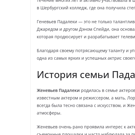
течение многих лет и активно участвовала в 
в Шербургский колледж, где она получила сте
Геневьев Падалеки — это не только талантлив
Джаредом и другом Дэном Спейди, она основ
которая продюсирует и разрабатывает телев
Благодаря своему потрясающему таланту и уп
одна из самых ярких и успешных актрис своег
История семьи Пад
Женевьев Падалеки
родилась в семье актеров
известным актером и режиссером, а мать, Ло
всегда была тесно связана с искусством, и Ж
атмосферы.
Женевьев очень рано проявила интерес к акт
съемочные площадки и часто наблюдала за пр