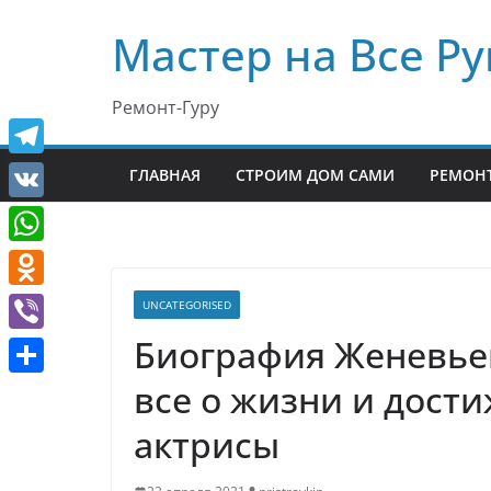
Перейти
Мастер на Все Ру
к
содержимому
Ремонт-Гуру
T
ГЛАВНАЯ
СТРОИМ ДОМ САМИ
РЕМОНТ
e
V
l
K
W
e
h
O
UNCATEGORISED
g
a
d
Биография Женевье
r
V
t
n
a
i
все о жизни и дост
О
s
o
m
b
т
актрисы
A
k
e
п
p
l
r