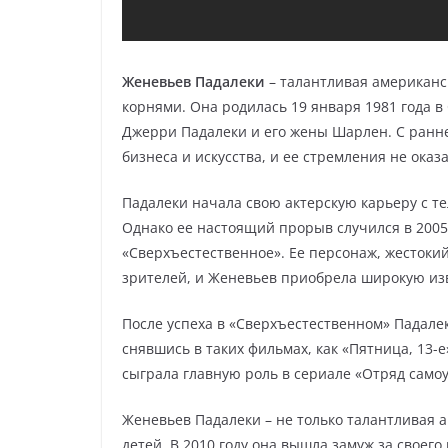
Женевьев Падалеки
– талантливая американс
корнями. Она родилась 19 января 1981 года 
Джерри Падалеки и его жены Шарлен. С ранне
бизнеса и искусства, и ее стремления не ока
Падалеки начала свою актерскую карьеру с т
Однако ее настоящий прорыв случился в 2005 
«Сверхъестественное». Ее персонаж, жестоки
зрителей, и Женевьев приобрела широкую из
После успеха в «Сверхъестественном» Падале
снявшись в таких фильмах, как «Пятница, 13-е» 
сыграла главную роль в сериале «Отряд самоу
Женевьев Падалеки – не только талантливая а
детей. В 2010 году она вышла замуж за своег