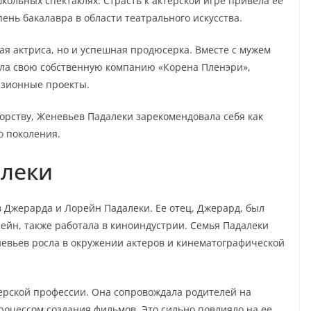
школьных спектаклях. Страсть к актёрской игре привела ее
пень бакалавра в области театрального искусства.
ая актриса, но и успешная продюсерка. Вместе с мужем
ала свою собственную компанию «Корена Пленэри»,
изионные проекты.
орству, Женевьев Падалеки зарекомендовала себя как
о поколения.
алеки
 Джерарда и Лорейн Падалеки. Ее отец, Джерард, был
рейн, также работала в киноиндустрии. Семья Падалеки
еневьев росла в окружении актеров и кинематографической
ерской профессии. Она сопровождала родителей на
оцессом создания фильмов. Это сильно повлияло на ее