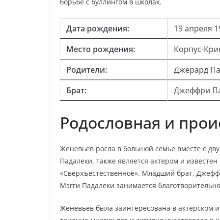
борьбе с буллингом в школах.
Дата рождения:
19 апреля 19
Место рождения:
Корпус-Крис
Родители:
Джерард Пад
Брат:
Джеффри П
Родословная и про
Женевьев росла в большой семье вместе с дву
Падалеки, также является актером и известен
«Сверхъестественное». Младший брат, Джеффр
Мэгги Падалеки занимается благотворительн
Женевьев была заинтересована в актерском ис