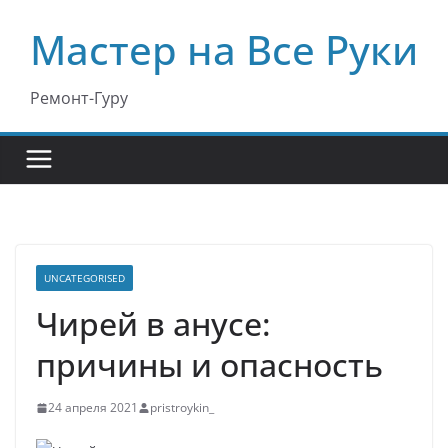
Перейти
Мастер на Все Руки
к
содержимому
Ремонт-Гуру
UNCATEGORISED
Чирей в анусе:
причины и опасность
24 апреля 2021
pristroykin_