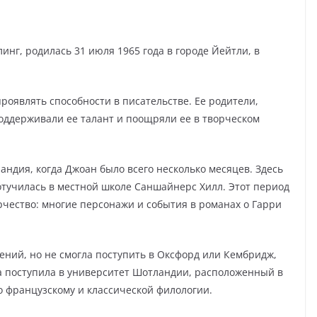
инг, родилась 31 июля 1965 года в городе Йейтли, в
проявлять способности в писательстве. Ее родители,
поддерживали ее талант и поощряли ее в творческом
андия, когда Джоан было всего несколько месяцев. Здесь
отучилась в местной школе Саншайнерс Хилл. Этот период
рчество: многие персонажи и события в романах о Гарри
ний, но не смогла поступить в Оксфорд или Кембридж,
на поступила в университет Шотландии, расположенный в
о французскому и классической филологии.