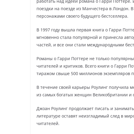
работать над идеей романа о Гарри Поттере.
поездки на поезде из Манчестера в Лондон. В
персонажами своего будущего бестселлера.
В 1997 году вышла первая книга о Гарри Пот
мгновенно стала популярной и принесла автор
частей, и все они стали международными бес
Романы о Гарри Поттере не только популярны
читателей и критиков. Всего книги о Гарри 
тиражом свыше 500 миллионов экземпляров п
В течение своей карьеры Роулинг получила м
из самых богатых женщин Великобритании и 
Джоан Роулинг продолжает писать и занимать
литературе оставят неизгладимый след в миро
читателей.