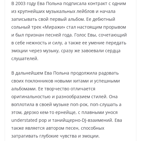
В 2003 году Ева Польна подписала контракт с одним
из крупнейших музыкальных лейблов и начала
записывать свой первый альбом. Ее дебютный
сольный трек «Миражи» стал настоящим прорывом
и был признан песней года. Голос Евы, сочетающий
в себе нежность и силу, а также ее умение передать
эмоции через музыку, сразу же завоевали сердца
слушателей.
В дальнейшем Ева Польна продолжила радовать
своих поклонников новыми хитами и успешными
альбомами. Ее творчество отличается
оригинальностью и разнообразием стилей. Она
воплотила в своей музыке поп-рок, поп-слушать а
этом, дерзко кем-то ернейще, с плавными унося
understated pop и танийщерно-DJ-взаимений. Ева
также является автором песен, способных
затрагивать глубокие чувства и эмоции.