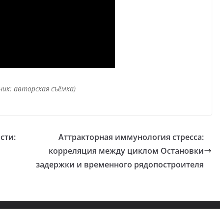
ник: авторская съёмка)
сти:
Аттракторная иммунология стресса:
корреляция между циклом Остановки
задержки и временного рядопостроителя
y
ColorMag
and
WordPress
.