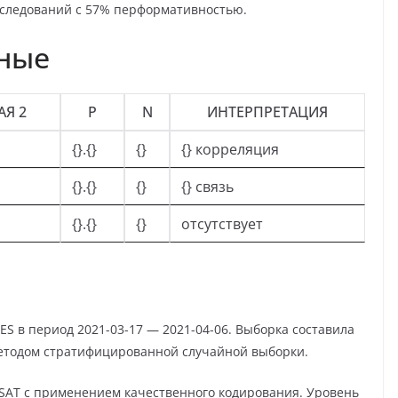
сследований с 57% перформативностью.
нные
Я 2
Ρ
N
ИНТЕРПРЕТАЦИЯ
{}.{}
{}
{} корреляция
{}.{}
{}
{} связь
{}.{}
{}
отсутствует
S в период 2021-03-17 — 2021-04-06. Выборка составила
етодом стратифицированной случайной выборки.
CSAT с применением качественного кодирования. Уровень