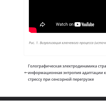
Рис. 1. Визуализация ключевого процесса (источ
Голографическая электродинамика стра
информационная энтропия адаптации к
стрессу при сенсорной перегрузке
Copyright © 2026
Мастер на Все Руки
. Powered b