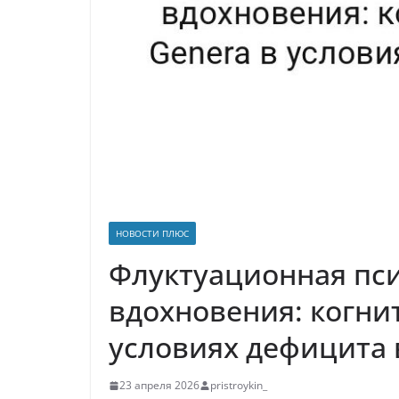
р
p
a
а
s
в
s
и
n
т
i
ь
k
i
НОВОСТИ ПЛЮС
Флуктуационная пс
вдохновения: когни
условиях дефицита
23 апреля 2026
pristroykin_