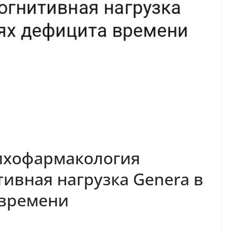
ихофармакология
тивная нагрузка Genera в
 времени