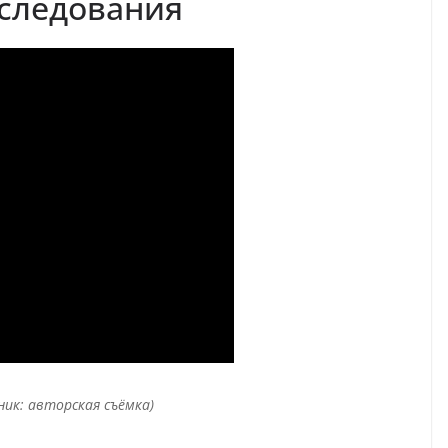
следования
ник: авторская съёмка)