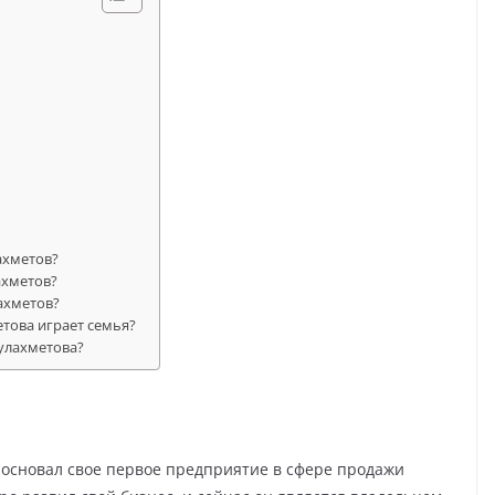
ахметов?
ахметов?
ахметов?
това играет семья?
улахметова?
а основал свое первое предприятие в сфере продажи