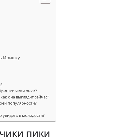
ть Иришку
и?
 Иришки чики пики?
как она выглядит сейчас?
воей популярности?
 увидеть в молодости?
чики пики