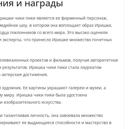
ния и награды
ришки чики пики является ее фирменный персонаж,
медийное шоу, в котором она воплощает образ Иришки,
дца поклонников со всего мира. Это высоко оценили
и эксперты, что принесло Иришке множество почетных
елевизионных проектов и фильмов, получая авторитетное
 результатов. Иришка чики пики стала лауреатом
 актерские достижения.
 художник. Ее картины украшают галереи и музеи, а
му миру. Иришка чики пики была удостоена
и изобразительного искусства.
 и талантливая личность, она завоевала множество
черкивают ее выдающиеся способности и мастерство в