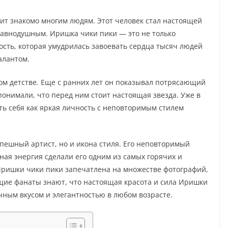
учит знакомо многим людям. Этот человек стал настоящей
 равнодушным. Иришка чики пики — это не только
сть, которая умудрилась завоевать сердца тысяч людей
алантом.
ом детстве. Еще с ранних лет он показывал потрясающий
 понимали, что перед ним стоит настоящая звезда. Уже в
ь себя как яркая личность с неповторимым стилем
спешный артист, но и икона стиля. Его неповторимый
ная энергия сделали его одним из самых горячих и
Иришки чики пики запечатлена на множестве фотографий,
щие фанаты знают, что настоящая красота и сила Иришки
чным вкусом и элегантностью в любом возрасте.