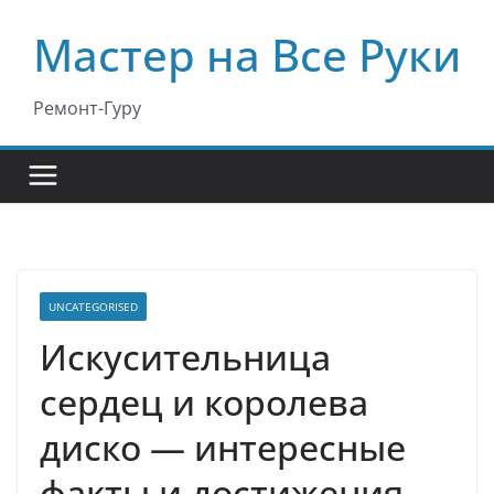
Перейти
Мастер на Все Руки
к
содержимому
Ремонт-Гуру
UNCATEGORISED
Искусительница
сердец и королева
диско — интересные
факты и достижения