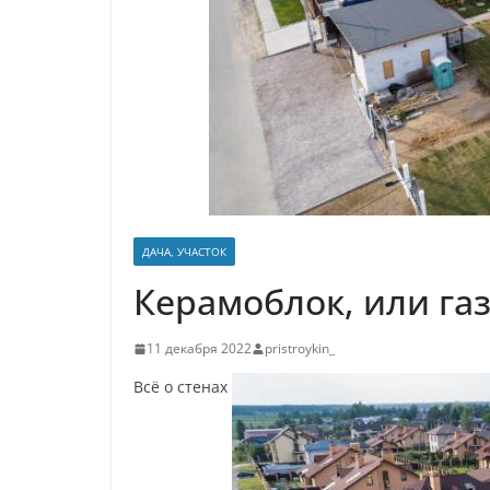
р
p
a
а
s
в
s
и
n
т
i
ь
k
i
ДАЧА, УЧАСТОК
Керамоблок, или газ
11 декабря 2022
pristroykin_
Всё о стенах