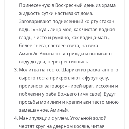
Принесенную в Воскресный день из храма
жидкость сутки настывают дома.
Заговаривают поднесенный ко рту стакан
воды: « «Будь лицо мое, как чистая водная
гладь, чисто и румяно, как водица-мать,
белее снега, светлее света, на века.
Аминь!». Умываются трижды и выпивают
воду до дна, перекрестившись.
Молитва на тесто. Шарики из раскатанного
сырого теста прикрепляют к фурункулу,
произнося заговор: «Чирей-враг, иссохни и
поблекни у раба Божьего (имя свое). Будут
просьбы мои лики и крепки аки тесто мною
замешанное. Аминь!».
Манипуляции с углем. Угольной золой
чертят круг на дверном косяке, читая