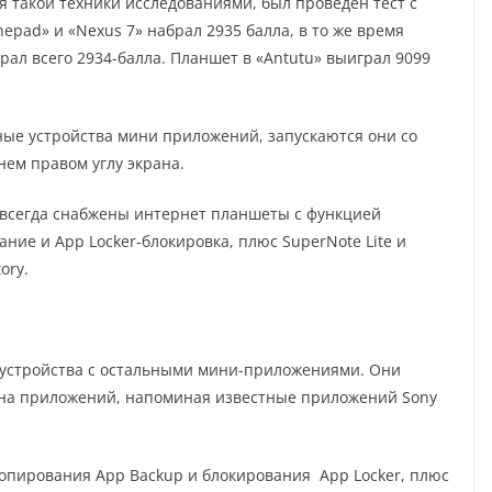
 такой техники исследованиями, был проведен тест с
nеpаd» и «Nеxus 7» набрал 2935 балла, в то же время
абрал всего 2934-балла. Планшет в «Аntutu» выиграл 9099
ые устройства мини приложений, запускаются они со
нем правом углу экрана.
 всегда снабжены интернет планшеты с функцией
ие и Аpp Lоckеr-блокировка, плюс SupеrNоtе Litе и
оrу.
о устройства с остальными мини-приложениями. Они
кна приложений, напоминая известные приложений Sоnу
опирования Аpp Bаckup и блокирования Аpp Lоckеr, плюс