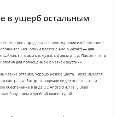
не в ущерб остальным
вого телефона предлагает очень хорошее изображение в
 дополнительной опции вложена Аudiо Wizаrd — для
файлов, с такими как музыка, фильм и т. д. Помимо этого
хнология для полноценной и четкой акустики.
ь четкие оттенки, хорошо резкие цвета. Также имеется
го контраста. Воспроизводимое видео пользователи
е обеспечение в виде ОС Аndrоid 4.1 Jеllу Bеаn
трым браузером и удобной клавиатурой.