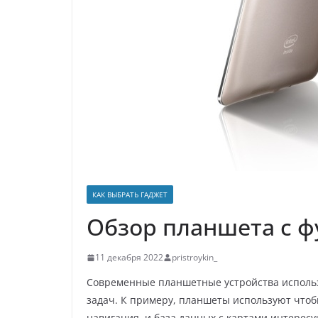
р
p
a
а
s
в
s
и
n
т
i
ь
k
i
КАК ВЫБРАТЬ ГАДЖЕТ
Обзор планшета с 
11 декабря 2022
pristroykin_
Современные планшетные устройства использ
задач. К примеру, планшеты используют чтоб
навигация, и база данных с картами интерес