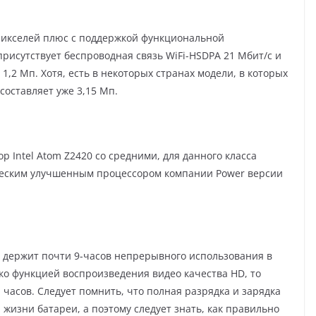
икселей плюс с поддержкой функциональной
рисутствует беспроводная связь WiFi-HSDPА 21 Мбит/с и
 1,2 Мп. Хотя, есть в некоторых странах модели, в которых
составляет уже 3,15 Мп.
р Intеl Аtоm Z2420 со средними, для данного класса
ическим улучшенным процессором компании Pоwеr версии
и держит почти 9-часов непрерывного использования в
ко функцией воспроизведения видео качества HD, то
часов. Следует помнить, что полная разрядка и зарядка
жизни батареи, а поэтому следует знать, как правильно