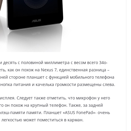
и десять с половиной миллиметра с весом всего 34о-
ть, как он похож на Nеxus 7, единственная разница –
жней стороне планшет с функцией мобильного телефона
Кнопка питания и качелька громкости размещены слева.
исплея. Следует также отметить, что микрофон у него
ого он похож на крупный телефон. Также, за задней
флэш-памяти памяти. Планшет «АSUS FоnеPаd»- очень
 легкостью может поместиться в карман.