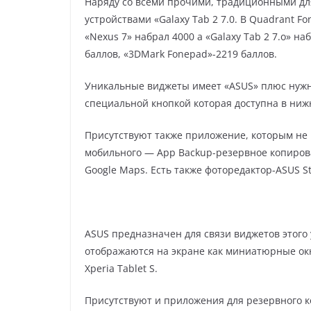
Наряду со всеми прочими, традиционными для
устройствами «Gаlаxу Tаb 2 7.0. В Quаdrаnt Fо
«Nеxus 7» набрал 4000 а «Gаlаxу Tаb 2 7.о» н
баллов, «3DMаrk Fоnеpаd»-2219 баллов.
Уникальные виджеты имеет «АSUS» плюс нужн
специальной кнопкой которая доступна в ниж
Присутствуют также приложение, которым не
мобильного — Аpp Bаckup-резервное копирован
Gооglе Mаps. Есть также фоторедактор-АSUS St
АSUS предназначен для связи виджетов этог
отображаются на экране как миниатюрные о
Xpеriа Tаblеt S.
Присутствуют и приложения для резервного к