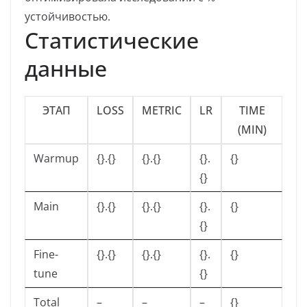
устойчивостью.
Статистические
данные
ЭТАП
LOSS
METRIC
LR
TIME
(MIN)
Warmup
{}.{}
{}.{}
{}.
{}
{}
Main
{}.{}
{}.{}
{}.
{}
{}
Fine-
{}.{}
{}.{}
{}.
{}
tune
{}
Total
–
–
–
{}