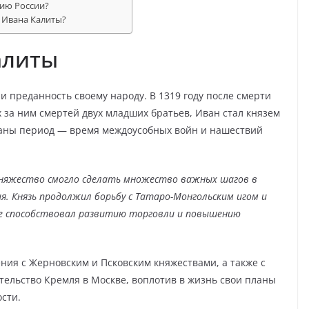
рию России?
 Ивана Калиты?
алиты
и преданность своему народу. В 1319 году после смерти
 за ним смертей двух младших братьев, Иван стал князем
траны период — время междоусобных войн и нашествий
княжество смогло сделать множество важных шагов в
ия. Князь продолжил борьбу с Татаро-Монгольским игом и
е способствовал развитию торговли и повышению
ния с Жерновским и Псковским княжествами, а также с
тельство Кремля в Москве, воплотив в жизнь свои планы
сти.