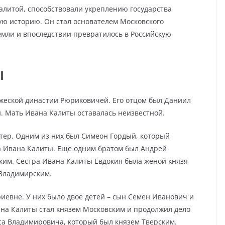
алитой, способствовали укреплению государства
ю историю. Он стал основателем Московского
земли и впоследствии превратилось в Российскую
ы
жеской династии Рюриковичей. Его отцом был Даниил
. Мать Ивана Калиты оставалась неизвестной.
стер. Одним из них был Симеон Гордый, который
а Ивана Калиты. Еще одним братом был Андрей
ким. Сестра Ивана Калиты Евдокия была женой князя
Владимирским.
иевне. У них было двое детей – сын Семен Иванович и
на Калиты стал князем Московским и продолжил дело
иса Владимировича, который был князем Тверским.