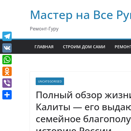
Перейти
Мастер на Все Ру
к
содержимому
Ремонт-Гуру
T
ГЛАВНАЯ
СТРОИМ ДОМ САМИ
РЕМОНТ
e
V
l
K
W
e
h
O
UNCATEGORISED
g
a
d
Полный обзор жизни
r
V
t
n
a
i
Калиты — его выда
О
s
o
m
b
т
семейное благополу
A
k
e
п
p
l
историю России
r