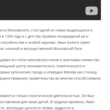
вича Московского, стал одной из самых выдающихся и
 в 1304 году и с детства проявил незаурядный ум и
способностям и особой харизме, Иван Калита сумел
чаг сильной и могущественной Московской Руси.
довал его титул московского князя и возглавил княжество.
 мощный центр экономического, политического и
ервые купеческие города и утвердил Москву как столицу
вершенствованию правительства во многом способствовали
чиваются только политической деятельностью. Он был
ставником для своих детей. В трудные времена, Иван
сте, воплощая ценности любви, мудрости и