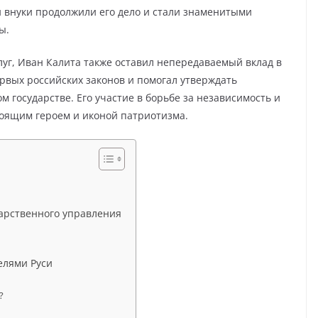
и внуки продолжили его дело и стали знаменитыми
ы.
луг, Иван Калита также оставил непередаваемый вклад в
ервых российских законов и помогал утверждать
м государстве. Его участие в борьбе за независимость и
тоящим героем и иконой патриотизма.
арственного управления
елями Руси
?