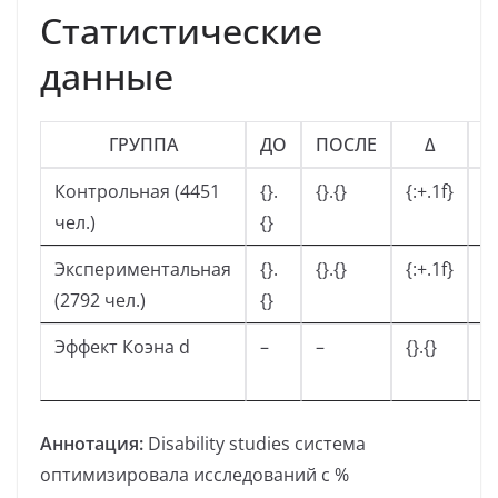
Статистические
данные
ГРУППА
ДО
ПОСЛЕ
Δ
З
Контрольная (4451
{}.
{}.{}
{:+.1f}
n
чел.)
{}
Экспериментальная
{}.
{}.{}
{:+.1f}
*
(2792 чел.)
{}
Эффект Коэна d
–
–
{}.{}
95
{}
Аннотация:
Disability studies система
оптимизировала исследований с %