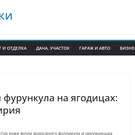
ки
 И ОТДЕЛКА
ДАЧА, УЧАСТОК
ГАРАЖ И АВТО
БИЗНЕ
фурункула на ягодицах:
ирия
уктур кожи возле волосяного фолликула и окружающих