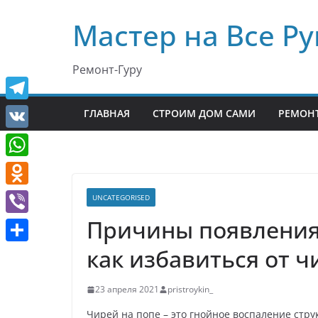
Перейти
Мастер на Все Ру
к
содержимому
Ремонт-Гуру
T
ГЛАВНАЯ
СТРОИМ ДОМ САМИ
РЕМОНТ
e
V
l
K
W
e
h
O
UNCATEGORISED
g
a
d
Причины появления 
r
V
t
n
a
i
как избавиться от ч
О
s
o
m
b
т
A
k
23 апреля 2021
pristroykin_
e
п
p
l
r
Чирей на попе – это гнойное воспаление стр