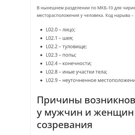
В нынешнем разделении по МКБ-10 для чириев
месторасположения у человека. Код нарыва – 
L02.0 – лицо;
L02.1 – шея;
L02.2 – туловище;
L02.3 – попы;
L02.4 – конечности;
L02.8 – иные участки тела;
L02.9 – неуточненное местоположени
Причины возникнов
у мужчин и женщин
созревания