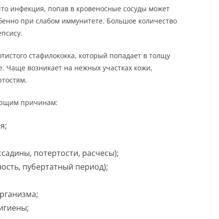
что инфекция, попав в кровеносные сосуды может
обенно при слабом иммунитете. Большое количество
епсису.
тистого стафилококка, который попадает в толщу
. Чаще возникает на нежных участках кожи,
тостям.
ующим причинам:
я;
адины, потертости, расчесы);
сть, пубертатный период);
рганизма;
игиены;