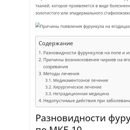
р
p
a
тканей, которое проявляется в виде болезнен
а
золотистого или эпидермального стафилококко
s
в
s
и
n
т
Содержание
i
ь
k
Разновидности фурункулов на попе и и
Причины возникновения чириев на яго
i
созревания
Методы лечения
Медикаментозное лечение
Хирургическое лечение
Нетрадиционная медицина
Недопустимые действия при заболева
Разновидности фуру
по МКБ 10