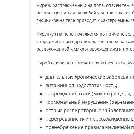
Чирей, расположенный на попе, опасен тем, 
распространиться на любой участок тела, ос
гнойников на теле приводит к бактериемие, с
Фурункул на попе появляется по причине золо
эпидермиса при царапинах, трещинах на коже
расположенной к микроповреждениям и потер
Чирей в зоне попы может появиться по след
длительные хронические заболевани
витаминная недостаточность;
повреждение кожи (микротрещины, сс
гормональный нарушения (беременно
острые респираторные заболевания;
перегревание или переохлаждение о
пренебрежение правилами личной г