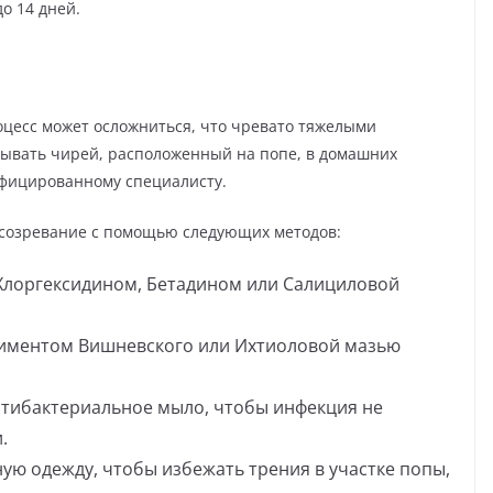
о 14 дней.
оцесс может осложниться, что чревато тяжелыми
лывать чирей, расположенный на попе, в домашних
ифицированному специалисту.
 созревание с помощью следующих методов:
Хлоргексидином, Бетадином или Салициловой
ниментом Вишневского или Ихтиоловой мазью
нтибактериальное мыло, чтобы инфекция не
.
ную одежду, чтобы избежать трения в участке попы,