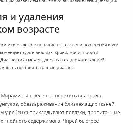
дующим развитием системной воспалительной реакции.
я и удаления
ком возрасте
симости от возраста пациента, степени поражения кожи.
комендует сдать анализы крови, мочи, пройти
 Диагностика может дополняться дерматоскопией,
ожность поставить точный диагноз.
 Мирамистин, зеленка, перекись водорода.
рункулов, обеззараживания близлежащих тканей.
ам у ребенка прикладывают повязки, пропитанные
ю гнойного содержимого. Чирей быстрее