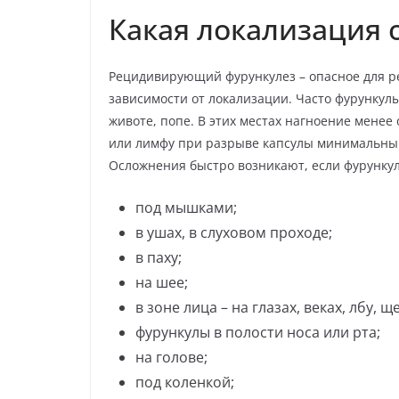
Какая локализация 
Рецидивирующий фурункулез – опасное для р
зависимости от локализации. Часто фурункулы 
животе, попе. В этих местах нагноение менее
или лимфу при разрыве капсулы минимальны
Осложнения быстро возникают, если фурункул 
под мышками;
в ушах, в слуховом проходе;
в паху;
на шее;
в зоне лица – на глазах, веках, лбу, щ
фурункулы в полости носа или рта;
на голове;
под коленкой;