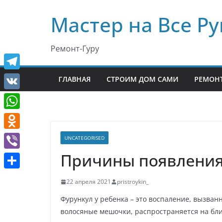
Перейти
Мастер на Все Ру
к
содержимому
Ремонт-Гуру
T
ГЛАВНАЯ
СТРОИМ ДОМ САМИ
РЕМОНТ
e
V
l
K
W
e
h
O
UNCATEGORISED
g
a
d
Причины появления 
r
V
t
n
a
i
О
s
22 апреля 2021
pristroykin_
o
m
b
т
A
Фурункул у ребенка – это воспаление, вызван
k
e
п
p
волосяные мешочки, распространяется на бли
l
r