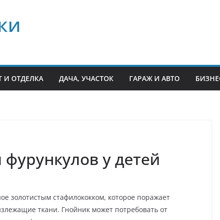
ки
 И ОТДЕЛКА
ДАЧА, УЧАСТОК
ГАРАЖ И АВТО
БИЗНЕ
фурункулов у детей
ное золотистым стафилококком, которое поражает
злежащие ткани. Гнойник может потребовать от