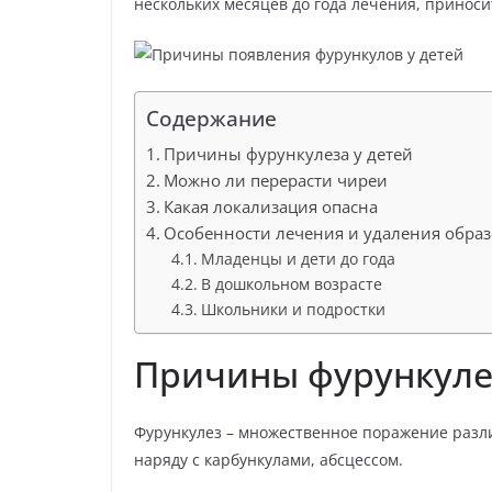
р
нескольких месяцев до года лечения, принос
p
a
а
s
в
s
и
Содержание
n
т
Причины фурункулеза у детей
i
ь
Можно ли перерасти чиреи
k
Какая локализация опасна
i
Особенности лечения и удаления образ
Младенцы и дети до года
В дошкольном возрасте
Школьники и подростки
Причины фурункулез
Фурункулез – множественное поражение разли
наряду с карбункулами, абсцессом.