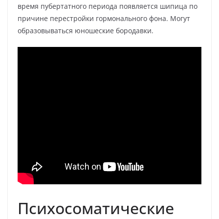
время пубертатного периода появляется шипица по
причине перестройки гормонального фона. Могут
образовываться юношеские бородавки.
Психосоматические