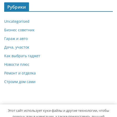
Рубрики
Uncategorised
Бизнес советник
Гараж и авто
Дача, участок
Как выбрать гаджет
Новости плюс
Ремонт и отделка
Строим дом сами
Этот сайт использует куки-файлы и другие технологии, чтобы
Copyright © 2026
Мастер на Все Руки
. Powered by
ColorMag
помочь вам в навигации, а также предоставить лучший