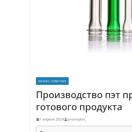
р
p
a
а
s
в
s
и
n
т
i
ь
k
i
БИЗНЕС СОВЕТНИК
Производство пэт п
готового продукта
1 апреля 2024
pristroykin_