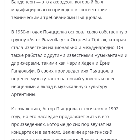
Бандонеон — это аккордеон, который был
модифицирован и приведен в соответствие с
техническими требованиями Пьяццоллы.
В 1950-х годах Пьяццолла основал свою собственную
группу «Astor Piazzolla y su Orquesta Tipica», которая
стала известной национально и международно. Он
также работал с другими известными музыкантами и
дирижерами, такими как Чарли Хаден и Ёрни
Гандольфи. В своих произведениях Пьяццолла
перенес музыку танго на новый уровень и внес
неоценимый вклад в музыкальную культуру
Аргентины.
К сожалению, Астор Пьяццолла скончался в 1992
году, но его наследие продолжает жить в его
произведениях, которые до сих пор звучат на
концертах и в записях. Великий аргентинский
музыкант оставил неизгладимый след в истории