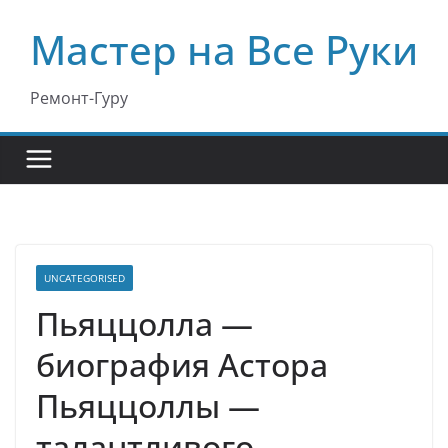
Перейти
Мастер на Все Руки
к
содержимому
Ремонт-Гуру
UNCATEGORISED
Пьяццолла —
биография Астора
Пьяццоллы —
талантливого