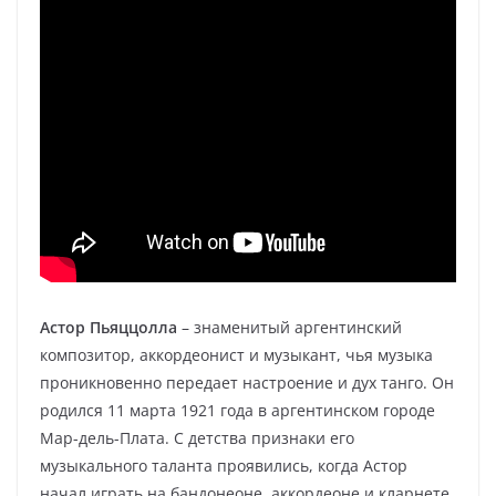
Астор Пьяццолла
– знаменитый аргентинский
композитор, аккордеонист и музыкант, чья музыка
проникновенно передает настроение и дух танго. Он
родился 11 марта 1921 года в аргентинском городе
Мар-дель-Плата. С детства признаки его
музыкального таланта проявились, когда Астор
начал играть на бандонеоне, аккордеоне и кларнете.