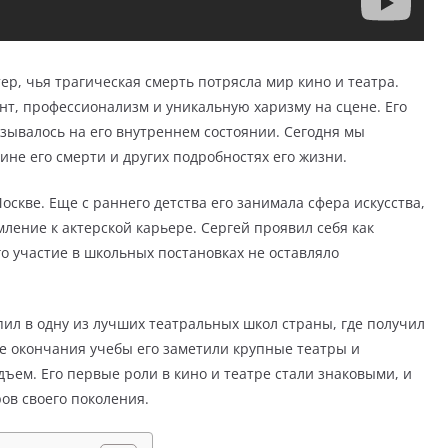
р, чья трагическая смерть потрясла мир кино и театра.
нт, профессионализм и уникальную харизму на сцене. Его
азывалось на его внутреннем состоянии. Сегодня мы
не его смерти и других подробностях его жизни.
оскве. Еще с раннего детства его занимала сфера искусства,
мление к актерской карьере. Сергей проявил себя как
о участие в школьных постановках не оставляло
ил в одну из лучших театральных школ страны, где получил
ле окончания учебы его заметили крупные театры и
дъем. Его первые роли в кино и театре стали знаковыми, и
ов своего поколения.