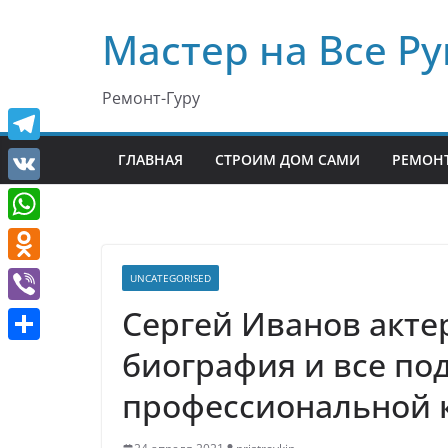
Перейти
Мастер на Все Ру
к
содержимому
Ремонт-Гуру
T
ГЛАВНАЯ
СТРОИМ ДОМ САМИ
РЕМОНТ
e
V
l
K
W
e
h
O
UNCATEGORISED
g
a
d
Сергей Иванов акте
r
V
t
n
a
i
биография и все по
О
s
o
m
b
т
профессиональной 
A
k
e
п
p
l
r