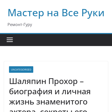
Перейти
Мастер на Все Руки
к
содержимому
Ремонт-Гуру
UNCATEGORISED
Шаляпин Прохор –
биография и личная
жизнь знаменитого
актера, секреты его