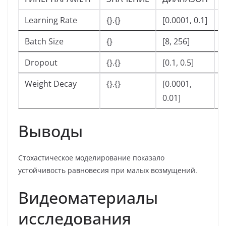
Learning Rate
{}.{}
[0.0001, 0.1]
К
Batch Size
{}
[8, 256]
У
Dropout
{}.{}
[0.1, 0.5]
С
Weight Decay
{}.{}
[0.0001,
Р
0.01]
Выводы
Стохастическое моделирование показало
устойчивость равновесия при малых возмущений.
Видеоматериалы
исследования