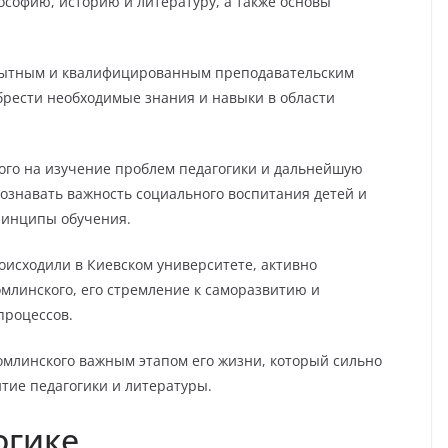
ософию, историю и литературу, а также основы
опытным и квалифицированным преподавательским
брести необходимые знания и навыки в области
ого на изучение проблем педагогики и дальнейшую
сознавать важность социального воспитания детей и
ринципы обучения.
исходили в Киевском университете, активно
млинского, его стремление к саморазвитию и
роцессов.
хомлинского важным этапом его жизни, который сильно
итие педагогики и литературы.
огике