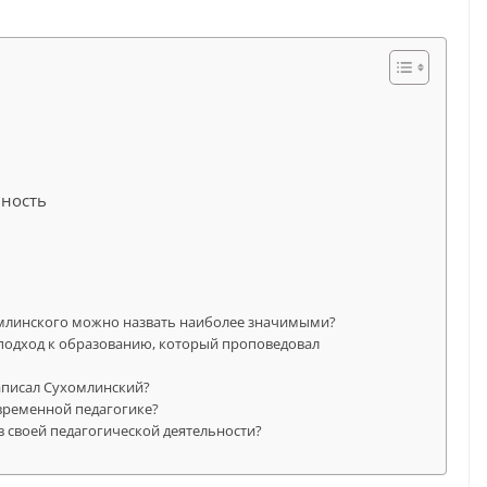
ьность
омлинского можно назвать наиболее значимыми?
 подход к образованию, который проповедовал
аписал Сухомлинский?
временной педагогике?
в своей педагогической деятельности?