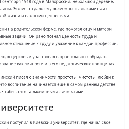
 сентября 1918 года в Малороссии, небольшой деревне,
аины. Это место дало ему возможность знакомиться с
кой жизни и важными ценностями.
ени на родительской ферме, где помогал отцу и матери
евные задачи. Он рано познал ценность труда и
ивное отношение к труду и уважение к каждой профессии.
сещал церковь и участвовал в православных обрядах.
ование как личности и в его педагогических принципах.
линский писал о значимости простоты, чистоты, любви к
 что воспитание начинается еще в самом раннем детстве
й, чтобы стать гармоничными личностями.
ниверситете
кий поступил в Киевский университет, где начал свое