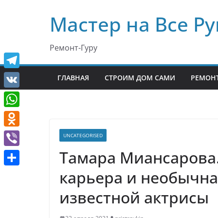
Перейти
Мастер на Все Ру
к
содержимому
Ремонт-Гуру
T
ГЛАВНАЯ
СТРОИМ ДОМ САМИ
РЕМОНТ
e
V
l
K
W
e
h
O
UNCATEGORISED
g
a
d
Тамара Миансарова.
r
V
t
n
a
i
карьера и необычна
О
s
o
m
b
т
известной актрисы
A
k
e
п
p
l
r