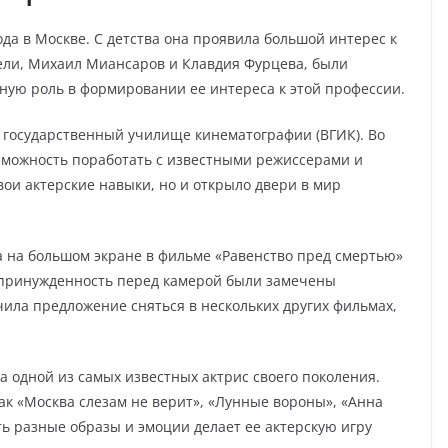
да в Москве. С детства она проявила большой интерес к
тели, Михаил Миансаров и Клавдия Фурцева, были
ную роль в формировании ее интереса к этой профессии.
 государственный училище кинематографии (ВГИК). Во
зможность поработать с известными режиссерами и
свои актерские навыки, но и открыло двери в мир
 на большом экране в фильме «Равенство пред смертью»
епринужденность перед камерой были замечены
чила предложение сняться в нескольких других фильмах,
 одной из самых известных актрис своего поколения.
ак «Москва слезам не верит», «Лунные вороны», «Анна
ть разные образы и эмоции делает ее актерскую игру