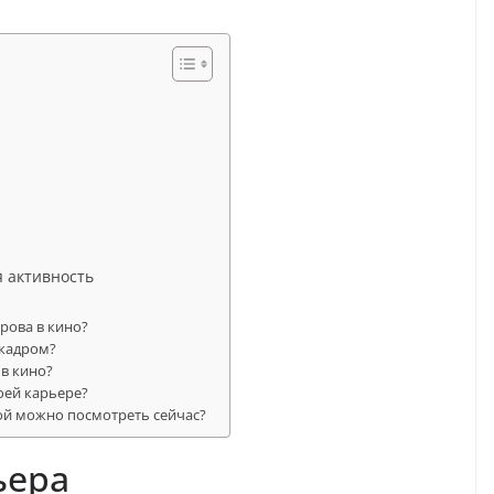
 активность
рова в кино?
 кадром?
 в кино?
оей карьере?
й можно посмотреть сейчас?
ьера