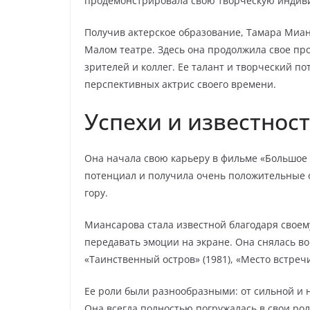
продемонстрировала свою творческую индиви
Получив актерское образование, Тамара Миан
Малом театре. Здесь она продолжила свое пр
зрителей и коллег. Ее талант и творческий п
перспективных актрис своего времени.
Успехи и известнос
Она начала свою карьеру в фильме «Большое п
потенциал и получила очень положительные о
гору.
Миансарова стала известной благодаря своем
передавать эмоции на экране. Она снялась во
«Таинственный остров» (1981), «Место встречи
Ее роли были разнообразными: от сильной и
Она всегда полностью погружалась в свои ро