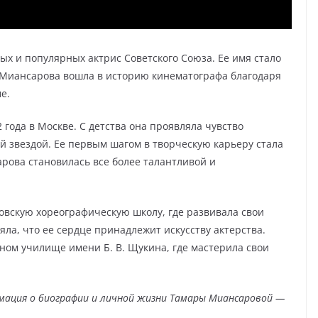
ых и популярных актрис Советского Союза. Ее имя стало
. Миансарова вошла в историю кинематографа благодаря
е.
года в Москве. С детства она проявляла чувство
й звездой. Ее первым шагом в творческую карьеру стала
арова становилась все более талантливой и
ковскую хореографическую школу, где развивала свои
ла, что ее сердце принадлежит искусству актерства.
ом училище имени Б. В. Щукина, где мастерила свои
мация о биографии и личной жизни Тамары Миансаровой —