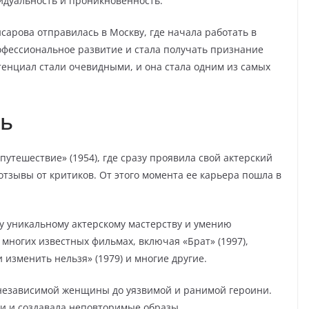
дуальность и проникновенность.
сарова отправилась в Москву, где начала работать в
офессиональное развитие и стала получать признание
отенциал стали очевидными, и она стала одним из самых
ть
утешествие» (1954), где сразу проявила свой актерский
тзывы от критиков. От этого момента ее карьера пошла в
у уникальному актерскому мастерству и умению
 многих известных фильмах, включая «Брат» (1997),
 изменить нельзя» (1979) и многие другие.
 независимой женщины до уязвимой и ранимой героини.
ли и создавала неповторимые образы.