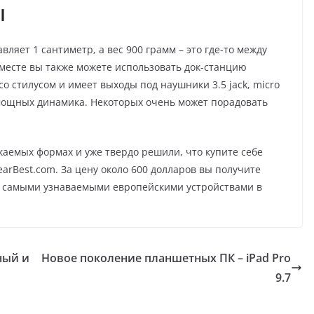
ы
ляет 1 сантиметр, а вес 900 грамм – это где-то между
месте вы также можете использовать док-станцию
о стилусом и имеет выходы под наушники 3.5 jack, micro
о мощных динамика. Некоторых очень может порадовать
каемых формах и уже твердо решили, что купите себе
earBest.com. За цену около 600 долларов вы получите
 с самыми узнаваемыми европейскими устройствами в
ьный и
Новое поколение планшетных ПК – iPad Pro
9.7