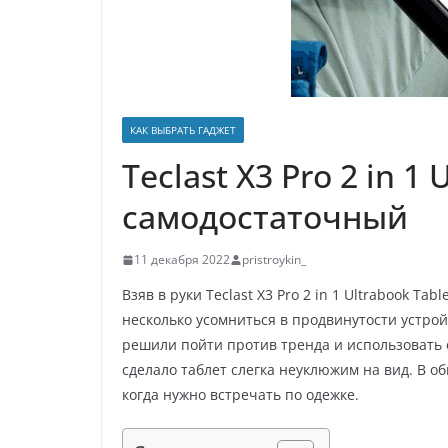
р
p
a
а
s
в
s
и
n
т
КАК ВЫБРАТЬ ГАДЖЕТ
i
ь
Teclast X3 Pro 2 in 
k
самодостаточный
i
11 декабря 2022
pristroykin_
Взяв в руки Teclast X3 Pro 2 in 1 Ultrabook Ta
несколько усомниться в продвинутости устройс
решили пойти против тренда и использовать 
сделало таблет слегка неуклюжим на вид. В об
когда нужно встречать по одежке.