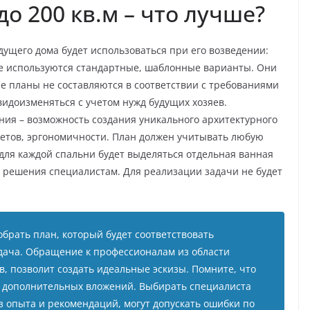
о 200 кв.м – что лучше?
дущего дома будет использоваться при его возведении:
ае используются стандартные, шаблонные варианты. Они
ие планы не составляются в соответствии с требованиями
 видоизменяться с учетом нужд будущих хозяев.
ия – возможность создания уникального архитектурного
ветов, эргономичности. План должен учитывать любую
 для каждой спальни будет выделяться отдельная ванная
о решения специалистам. Для реализации задачи не будет
брать план, который будет соответствовать
адача. Обращение к профессионалам из области
, позволит создать идеальные эскизы. Помните, что
т дополнительных вложений. Выбирать специалиста
з опыта и рекомендаций, могут допускать ошибки по