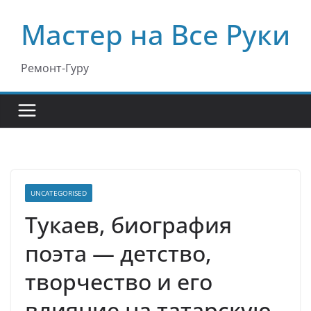
Перейти
Мастер на Все Руки
к
содержимому
Ремонт-Гуру
UNCATEGORISED
Тукаев, биография
поэта — детство,
творчество и его
влияние на татарскую