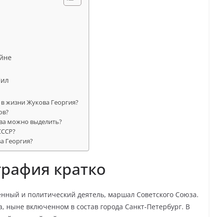
ойне
Сил
 в жизни Жукова Георгия?
ов?
ва можно выделить?
СССР?
а Георгия?
графия кратко
енный и политический деятель, маршал Советского Союза.
а, ныне включенном в состав города Санкт-Петербург. В