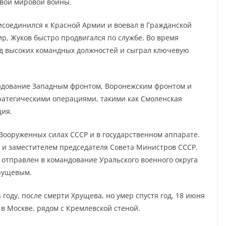
рвой мировой войны.
исоединился к Красной Армии и воевал в Гражданской
р, Жуков быстро продвигался по службе. Во время
д высоких командных должностей и сыграл ключевую
ндование Западным фронтом, Воронежским фронтом и
ратегическими операциями, такими как Смоленская
ция.
Вооруженных силах СССР и в государственном аппарате.
 и заместителем председателя Совета Министров СССР.
и отправлен в командование Уральского военного округа
Хрущевым.
году, после смерти Хрущева, но умер спустя год, 18 июня
в Москве, рядом с Кремлевской стеной.