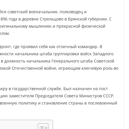
я советский военачальник, полководец и
1896 года в деревне Стрельцово в Брянской губернии. С
 оригинальному мышлению и прекрасной физической
елом.
фронт, где проявил себя как отличный командир. В
жности начальника штаба группировки войск Западного
е в должность начальника Генерального штаба Советской
еликой Отечественной войне, играющим ключевую роль во
ру в государственной службе. Был назначен на пост
цию заместителя Председателя Совета Министров СССР.
 военную политику и становление страны в послевоенный