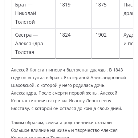
Брат —
1819
1875
Писат
Николай
драма
Толстой
Сестра —
1824
1902
Худо
Александра
и поэ
Толстая
Алексей Константинович был женат дважды. В 1843
году он вступил в брак с Екатериной Александровной
Шаховской, с которой у него родилась дочь
Александра. После смерти первой жены, Алексей
Константинович встретил Иванну Леонтьевну
Бюставу, с которой он остался до конца своих дней.
Таким образом, семья и родственники оказали
большое влияние на жизнь и творчество Алексея
Константиновича Толстого.