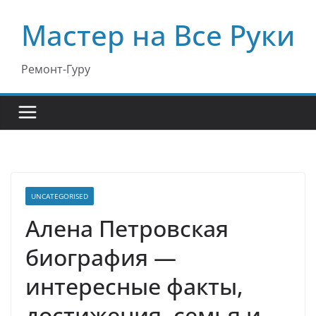
Перейти
Мастер на Все Руки
к
содержимому
Ремонт-Гуру
UNCATEGORISED
Алена Петровская
биография —
интересные факты,
достижения, семья и