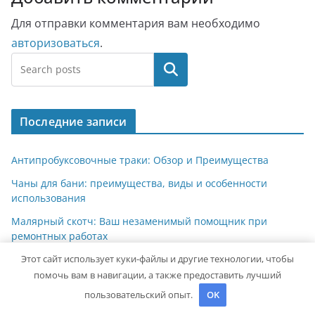
Для отправки комментария вам необходимо
авторизоваться
.
Поиск
Последние записи
Антипробуксовочные траки: Обзор и Преимущества
Чаны для бани: преимущества, виды и особенности
использования
Малярный скотч: Ваш незаменимый помощник при
ремонтных работах
Этот сайт использует куки-файлы и другие технологии, чтобы
Откатные ворота с калиткой
помочь вам в навигации, а также предоставить лучший
Услуги Проектирования: Ключ к Успешному Реализации
пользовательский опыт.
OK
Ваших Идей