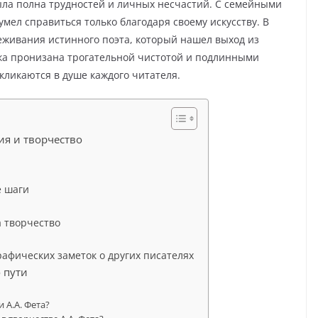
была полна трудностей и личных несчастий. С семейными
мел справиться только благодаря своему искусству. В
реживания истинного поэта, который нашел выход из
рика пронизана трогательной чистотой и подлинными
кликаются в душе каждого читателя.
ия и творчество
е шаги
 творчество
афических заметок о других писателях
 пути
 А.А. Фета?