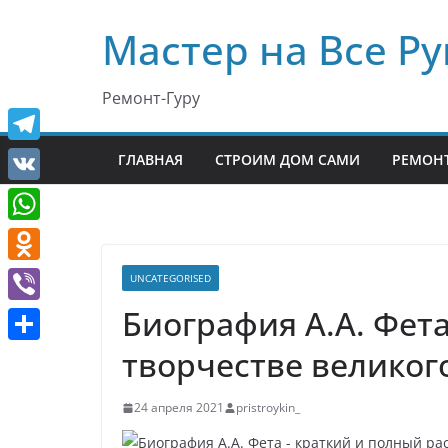
Перейти
Мастер на Все Ру
к
содержимому
Ремонт-Гуру
T
ГЛАВНАЯ
СТРОИМ ДОМ САМИ
РЕМОНТ
e
V
l
K
W
e
h
O
UNCATEGORISED
g
a
d
Биография А.А. Фета
r
V
t
n
a
i
творчестве великого
О
s
o
m
b
т
A
k
24 апреля 2021
pristroykin_
e
п
p
l
r