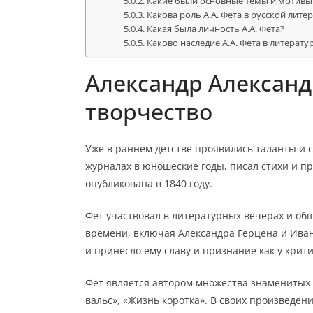
Какие были основные темы и мотивы в
Какова роль А.А. Фета в русской лите
Какая была личность А.А. Фета?
Каково наследие А.А. Фета в литерату
Александр Александ
творчество
Уже в раннем детстве проявились таланты и с
журналах в юношеские годы, писал стихи и пр
опубликована в 1840 году.
Фет участвовал в литературных вечерах и об
времени, включая Александра Герцена и Иван
и принесло ему славу и признание как у крити
Фет является автором множества знаменитых 
вальс», «Жизнь коротка». В своих произведен