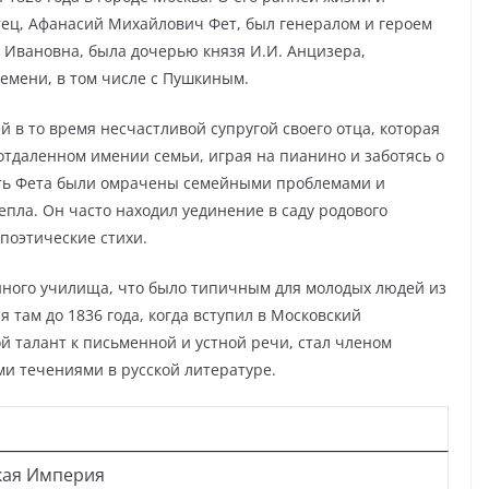
тец, Афанасий Михайлович Фет, был генералом и героем
 Ивановна, была дочерью князя И.И. Анцизера,
емени, в том числе с Пушкиным.
й в то время несчастливой супругой своего отца, которая
отдаленном имении семьи, играя на пианино и заботясь о
сть Фета были омрачены семейными проблемами и
пла. Он часто находил уединение в саду родового
 поэтические стихи.
енного училища, что было типичным для молодых людей из
 там до 1836 года, когда вступил в Московский
й талант к письменной и устной речи, стал членом
ми течениями в русской литературе.
кая Империя