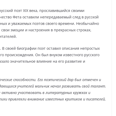
сский поэт XIX века, прославившийся своими
чество Фета оставили непередаваемый след в русской
стных и уважаемых поэтов своего времени. Необычайно
 свои эмоции и настроения в прекрасных строках,
итателей.
е. В своей биографии поэт оставил описания непростых
го происхождения. Он был внуком известного русского
казало значительное влияние на его развитие и
ческие способности. Его поэтический дар был отмечен и
дающихся учителей мальчик начал развивать свой талант.
л активно участвовать в литературных кружках и
стихи привлекли внимание известных критиков и писателей,