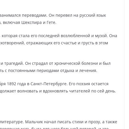
занимался переводами. Он перевел на русский язык
, включая Шекспира и Гете.
, которая стала его последней возлюбленной и музой. Она
хотворений, отражающих его счастье и грусть в этом
и трагедий. Он страдал от хронической болезни и был
ть с постоянными периодами отдыха и лечения.
ря 1892 года в Санкт-Петербурге. Его поэзия остается
должает волновать и вдохновлять читателей по сей день.
 литературе. Мальчик начал писать стихи и прозу, а также
терявшая мать была для него большой потерей, и это