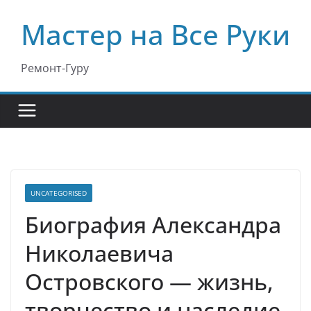
Перейти
Мастер на Все Руки
к
содержимому
Ремонт-Гуру
UNCATEGORISED
Биография Александра
Николаевича
Островского — жизнь,
творчество и наследие