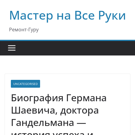
Перейти
Мастер на Все Руки
к
содержимому
Ремонт-Гуру
UNCATEGORISED
Биография Германа
Шаевича, доктора
Гандельмана —
история успеха и