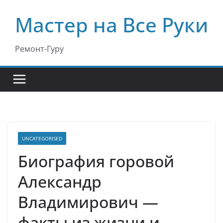
Перейти
Мастер на Все Руки
к
содержимому
Ремонт-Гуру
UNCATEGORISED
Биография горовой
Александр
Владимирович —
факты из жизни и