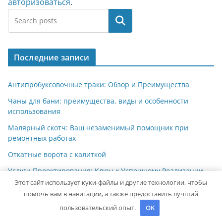
авторизоваться
.
Поиск
Последние записи
Антипробуксовочные траки: Обзор и Преимущества
Чаны для бани: преимущества, виды и особенности
использования
Малярный скотч: Ваш незаменимый помощник при
ремонтных работах
Откатные ворота с калиткой
Услуги Проектирования: Ключ к Успешному Реализации
Ваших Идей
Этот сайт использует куки-файлы и другие технологии, чтобы
помочь вам в навигации, а также предоставить лучший
пользовательский опыт.
OK
Архив