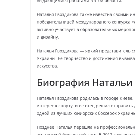
выдающимися работами в этой области.
Наталья Гвоздикова также известна своими и
победительницей международного конкурса «Л
активно участвует в образовательных меропр
и дизайну.
Наталья Гвоздикова — яркий представитель 
Украины. Ее творчество и достижения вызыв
искусства.
Биография Натальи
Наталья Гвоздикова родилась в городе Киеве, 
интерес к спорту, и ее отец решил отправить 
одной из лучших юниорских боксерок Украины
Позднее Наталья перешла на профессиональн
аматорской боксерской лиге. В 2012 году он