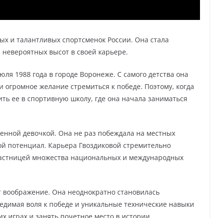
х и талантливых спортсменок России. Она стала
 невероятных высот в своей карьере.
юля 1988 года в городе Воронеже. С самого детства она
 огромное желание стремиться к победе. Поэтому, когда
ить ее в спортивную школу, где она начала заниматься
енной девочкой. Она не раз побеждала на местных
ой потенциал. Карьера Гвоздиковой стремительно
участницей множества национальных и международных
воображение. Она неоднократно становилась
едимая воля к победе и уникальные технические навыки
х играх и занять почетное место в истории