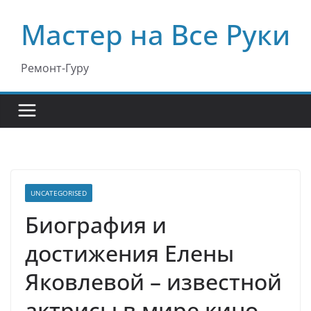
Перейти
Мастер на Все Руки
к
содержимому
Ремонт-Гуру
UNCATEGORISED
Биография и
достижения Елены
Яковлевой – известной
актрисы в мире кино