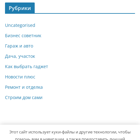
Рубрики
Uncategorised
Бизнес советник
Гараж и авто
Дача, участок
Как выбрать гаджет
Новости плюс
Ремонт и отделка
Строим дом сами
Этот сайт использует куки-файлы и другие технологии, чтобы
Copyright © 2026
Мастер на Все Руки
. Powered by
ColorMag
помочь вам в навигации, а также предоставить лучший