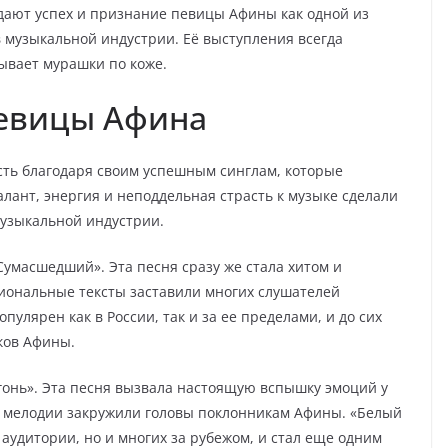
дают успех и признание певицы Афины как одной из
 музыкальной индустрии. Её выступления всегда
зывает мурашки по коже.
евицы Афина
ть благодаря своим успешным синглам, которые
лант, энергия и неподдельная страсть к музыке сделали
музыкальной индустрии.
умасшедший». Эта песня сразу же стала хитом и
циональные тексты заставили многих слушателей
улярен как в России, так и за ее пределами, и до сих
ков Афины.
онь». Эта песня вызвала настоящую вспышку эмоций у
е мелодии закружили головы поклонникам Афины. «Белый
 аудитории, но и многих за рубежом, и стал еще одним