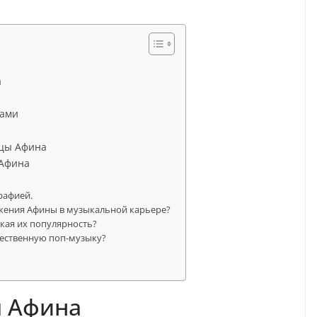
а
тами
ицы Афина
 Афина
рафией.
жения Афины в музыкальной карьере?
кая их популярность?
чественную поп-музыку?
.
 Афина