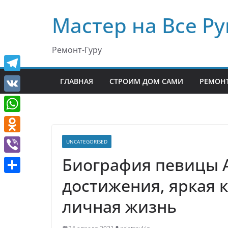
Перейти
Мастер на Все Ру
к
содержимому
Ремонт-Гуру
T
ГЛАВНАЯ
СТРОИМ ДОМ САМИ
РЕМОНТ
e
V
l
K
W
e
h
O
UNCATEGORISED
g
a
d
Биография певицы 
r
V
t
n
a
i
достижения, яркая 
О
s
o
m
b
т
личная жизнь
A
k
e
п
p
l
r