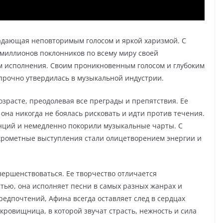
ладающая неповторимым голосом и яркой харизмой. С
 миллионов поклонников по всему миру своей
 исполнения. Своим проникновенным голосом и глубоким
рочно утвердилась в музыкальной индустрии.
зрасте, преодолевая все преграды и препятствия. Ее
она никогда не боялась рисковать и идти против течения.
анций и немедленно покорили музыкальные чарты. С
скрометные выступления стали олицетворением энергии и
ершенствоваться. Ее творчество отличается
ью, она исполняет песни в самых разных жанрах и
редпочтений, Афина всегда оставляет след в сердцах
окровищница, в которой звучат страсть, нежность и сила